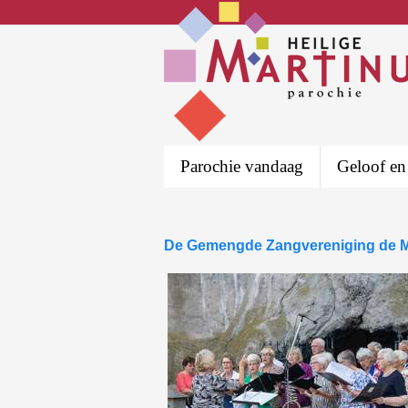
Parochie vandaag
Geloof en
De Gemengde Zangvereniging de 