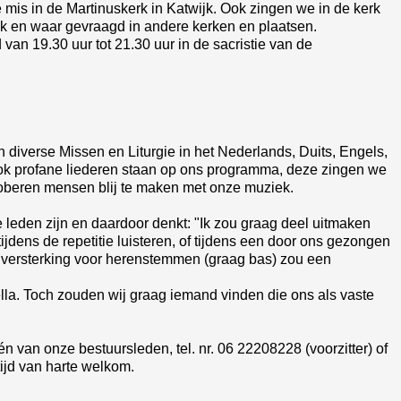
mis in de Martinuskerk in Katwijk. Ook zingen we in de kerk
jk en waar gevraagd in andere kerken en plaatsen.
an 19.30 uur tot 21.30 uur in de sacristie van de
n diverse Missen en Liturgie in het Nederlands, Duits, Engels,
. Ook profane liederen staan op ons programma, deze zingen we
 proberen mensen blij te maken met onze muziek.
 leden zijn en daardoor denkt: "Ik zou graag deel uitmaken
jdens de repetitie luisteren, of tijdens een door ons gezongen
r versterking voor herenstemmen (graag bas) zou een
la. Toch zouden wij graag iemand vinden die ons als vaste
 van onze bestuursleden, tel. nr. 06 22208228 (voorzitter) of
tijd van harte welkom.