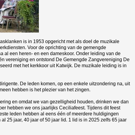
lanken is in 1953 opgericht met als doel de muzikale
kerkdiensten. Voor de oprichting van de gemengde
ha al een heren- en een dameskoor. Onder leiding van de
 één vereniging en ontstond De Gemengde Zangvereniging De
eerd met het kerkkoor uit Katwijk. De muzikale leiding is in
dirigente. De leden komen, op een enkele uitzondering na, uit
meen hebben is het plezier van het zingen.
dering en omdat we van gezelligheid houden, drinken we dan
er hebben we ons jaarlijks Ceciliafeest. Tijdens dit feest
eeste leden hebben al eens één of meerdere huldigingen
25 jaar, 40 jaar of 50 jaar lid. 1 lid is in 2025 zelfs 65 jaar