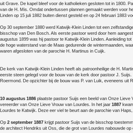
uit Grave. De kapel bleef voor de katholieken gesloten tot in 1800.
van de H. Mis. Omdat ondertussen plannen gemaakt werden voor het
Linden op 15 juli 1882 buiten dienst gesteld en op 24 februari 1883 v
Op 30 september 1880 werd Katwijk-Klein Linden tot een zelfstandig
bisschop van Den Bosch. Als eerste pastoor werd door hem aangeste
augustus 1899 was hij pastoor te Katwijk-Klein Linden. Aanleiding to
de hoge waterstand van de Maas gedurende de wintermaanden, waardo
waren afgesloten van de parochie H. Martinus in Cuijk.
De kerk van Katwijk-Klein Linden heeft als patroonheilige de H. Mar
eerste steen gelegd voor de bouw van de kerk door pastoor J. Suijs.
Roermond. De opzichter bij de bouw was P. van Luik, eveneens uit
10 augustus 1886
plaatste pastoor Suijs een beeld van Onze Lieve 
vereerder van Onze Lieve Vrouw van Lourdes. In het jaar
1887
kwam 
Lourdes te Katwijk. Deze eer viel te beurt aan de parochie van Haps, 
Op
2 september 1887
krijgt pastoor Suijs van de bisschop toestemm
de architect Hendriks uit Oss, die de grot van Lourdes nabouwde op