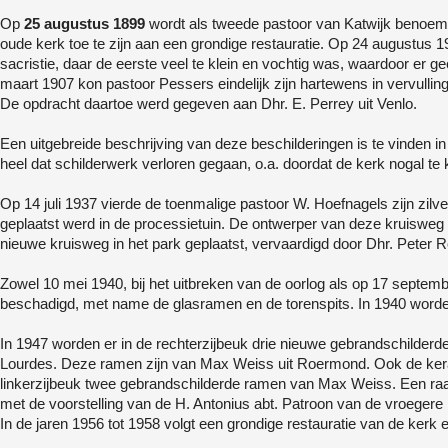
Op
25 augustus 1899
wordt als tweede pastoor van Katwijk benoemd:
oude kerk toe te zijn aan een grondige restauratie. Op 24 augustu
sacristie, daar de eerste veel te klein en vochtig was, waardoor er
maart 1907 kon pastoor Pessers eindelijk zijn hartewens in vervullin
De opdracht daartoe werd gegeven aan Dhr. E. Perrey uit Venlo.
Een uitgebreide beschrijving van deze beschilderingen is te vinden in
heel dat schilderwerk verloren gegaan, o.a. doordat de kerk nogal 
Op 14 juli 1937 vierde de toenmalige pastoor W. Hoefnagels zijn zil
geplaatst werd in de processietuin. De ontwerper van deze kruisweg w
nieuwe kruisweg in het park geplaatst, vervaardigd door Dhr. Peter R
Zowel 10 mei 1940, bij het uitbreken van de oorlog als op 17 septem
beschadigd, met name de glasramen en de torenspits. In 1940 worden
In 1947 worden er in de rechterzijbeuk drie nieuwe gebrandschilderd
Lourdes. Deze ramen zijn van Max Weiss uit Roermond. Ook de ker
linkerzijbeuk twee gebrandschilderde ramen van Max Weiss. Een raa
met de voorstelling van de H. Antonius abt. Patroon van de vroegere 
In de jaren 1956 tot 1958 volgt een grondige restauratie van de kerk e