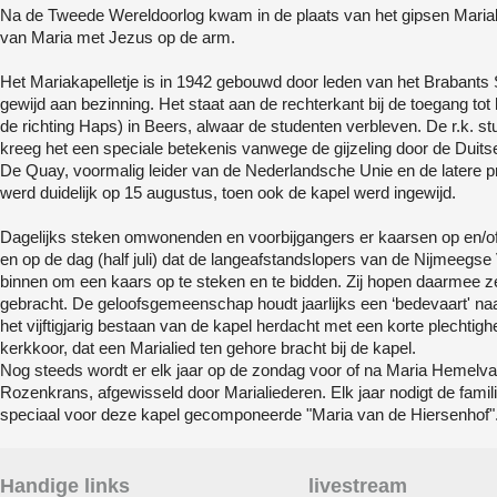
Na de Tweede Wereldoorlog kwam in de plaats van het gipsen Mariabe
van Maria met Jezus op de arm.
Het Mariakapelletje is in 1942 gebouwd door leden van het Brabant
gewijd aan bezinning. Het staat aan de rechterkant bij de toegang t
de richting Haps) in Beers, alwaar de studenten verbleven. De r.k. s
kreeg het een speciale betekenis vanwege de gijzeling door de Duitser
De Quay, voormalig leider van de Nederlandsche Unie en de latere 
werd duidelijk op 15 augustus, toen ook de kapel werd ingewijd.
Dagelijks steken omwonenden en voorbijgangers er kaarsen op en/of 
en op de dag (half juli) dat de langeafstandslopers van de Nijmeeg
binnen om een kaars op te steken en te bidden. Zij hopen daarmee ze
gebracht. De geloofsgemeenschap houdt jaarlijks een ‘bedevaart' 
het vijftigjarig bestaan van de kapel herdacht met een korte plechtig
kerkkoor, dat een Marialied ten gehore bracht bij de kapel.
Nog steeds wordt er elk jaar op de zondag voor of na Maria Hemelva
Rozenkrans, afgewisseld door Marialiederen. Elk jaar nodigt de famil
speciaal voor deze kapel gecomponeerde "Maria van de Hiersenhof". 
Handige links
livestream