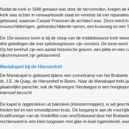
Nadat de kerk in 1648 genaast was door de hervormden, kregen de k
kerk was echter in verwaarloosde staat en vereiste tal van reparatie
gebouwd, waarvan Caspar Franssen de architect was. Deze werd in 18
muurschilderingen, gebrandschilderde ramen, een kruisweg en een S
De 15e-eeuwse toren is bij de sloop van de middeleeuwse kerk bewaa
drie geledingen die met spitsboognissen zijn versierd. De toren wer
Op het kerkhof zijn een aantal historische graven, een piëta en een c
rijksmonument zijn geklasseerd.
Mariakapel bij de Hiersenhof
De Mariakapel is gebouwd tijdens een zomerkamp van het Brabants S
dr. J.E. de Quay, de Hiersenhof te Beers. Naar de Mariakapel trekt ja
plaatselijke parochie; ook de Nijmeegse Vierdaagse is een hoogtepun
intensief bezocht
De kapel is opgetrokken uit baksteen (kloostermoppen), is wit geschi
houten bol en een smeedijzeren kruis. De toegang is aan de voorzijde
God/Koningin van de Vrede/Bid voor ons/Gebouwd door het Brabants S
rechterwand is een klein toograam met glas-in-lood ingemetseld, waar