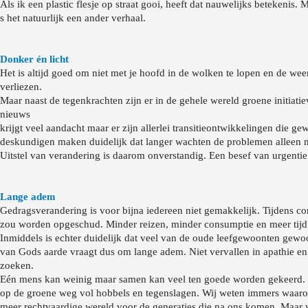
Als ik een plastic flesje op straat gooi, heeft dat nauwelijks betekenis.
s het natuurlijk een ander verhaal.
Donker én licht
Het is altijd goed om niet met je hoofd in de wolken te lopen en de weer
verliezen.
Maar naast de tegenkrachten zijn er in de gehele wereld groene initiat
nieuws
krijgt veel aandacht maar er zijn allerlei transitieontwikkelingen die
deskundigen maken duidelijk dat langer wachten de problemen alleen m
Uitstel van verandering is daarom onverstandig. Een besef van urgentie
Lange adem
Gedragsverandering is voor bijna iedereen niet gemakkelijk. Tijdens cor
zou worden opgeschud. Minder reizen, minder consumptie en meer tijd 
Inmiddels is echter duidelijk dat veel van de oude leefgewoonten gewo
van Gods aarde vraagt dus om lange adem. Niet vervallen in apathie en
zoeken.
Eén mens kan weinig maar samen kan veel ten goede worden gekeerd. In
op de groene weg vol hobbels en tegenslagen. Wij weten immers waaro
meer rechtvaardige wereld voor de generaties die na ons komen. Maar v