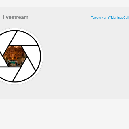
livestream
Tweets van @MartinusCuij