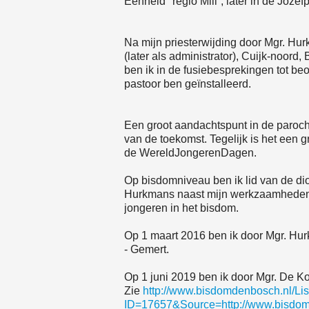
Eenheid "regio Mill”, later in de Jozef
Na mijn priesterwijding door Mgr. Hu
(later als administrator), Cuijk-noord
ben ik in de fusiebesprekingen tot be
pastoor ben geïnstalleerd.
Een groot aandachtspunt in de paroch
van de toekomst. Tegelijk is het een 
de WereldJongerenDagen.
Op bisdomniveau ben ik lid van de d
Hurkmans naast mijn werkzaamheden i
jongeren in het bisdom.
Op 1 maart 2016 ben ik door Mgr. Hu
- Gemert.
Op 1 juni 2019 ben ik door Mgr. De Ko
Zie
http://www.bisdomdenbosch.nl/Li
ID=17657&Source=http://www.bisd