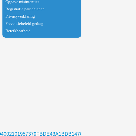
Opgave misintenties
Registratie parochianen
Privacyverklaring
Preventiebeleid gedrag
Bereikbaarheid
d=0x0104002101957379FBDE43A1BDB147CDDC6C47