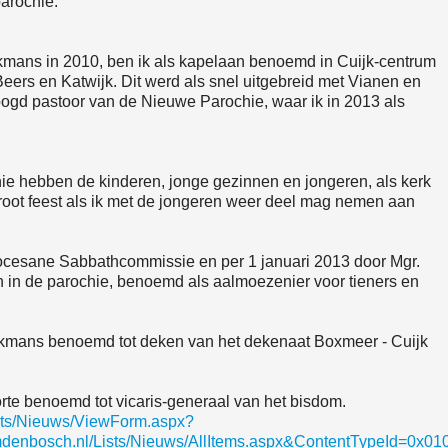
parochie.
rkmans in 2010, ben ik als kapelaan benoemd in Cuijk-centrum
, Beers en Katwijk. Dit werd als snel uitgebreid met Vianen en
oogd pastoor van de Nieuwe Parochie, waar ik in 2013 als
ie hebben de kinderen, jonge gezinnen en jongeren, als kerk
groot feest als ik met de jongeren weer deel mag nemen aan
iocesane Sabbathcommissie en per 1 januari 2013 door Mgr.
n de parochie, benoemd als aalmoezenier voor tieners en
rkmans benoemd tot deken van het dekenaat Boxmeer - Cuijk
rte benoemd tot vicaris-generaal van het bisdom.
sts/Nieuws/ViewForm.aspx?
omdenbosch.nl/Lists/Nieuws/AllItems.aspx&ContentTypeI