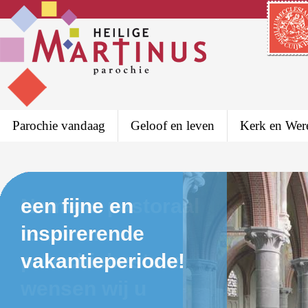
Parochie vandaag
Geloof en leven
Kerk en Wer
Namens pastoraal
een fijne en
team en
inspirerende
parochiebestuur
vakantieperiode!
wensen wij u