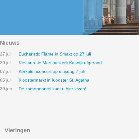
Nieuws
27 jul
Eucharistic Flame in Smakt op 27 juli
20 jul
Restauratie Martinuskerk Katwijk afgerond
07 jul
Kerkpleinconcert op dinsdag 7 juli
05 jul
Kloostermarkt in Klooster St. Agatha
30 jun
De zomermantel kunt u hier lezen!
Vieringen